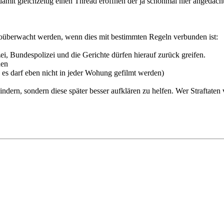
amit gleichzeitig einen Thread eröffnen der ja schonmal hier angedach
eoüberwacht werden, wenn dies mit bestimmten Regeln verbunden ist:
zei, Bundespolizei und die Gerichte dürfen hierauf zurück greifen.
nen
s darf eben nicht in jeder Wohung gefilmt werden)
ndern, sondern diese später besser aufklären zu helfen. Wer Straftaten