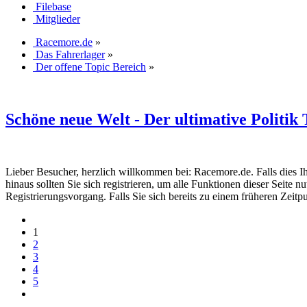
Filebase
Mitglieder
Racemore.de
»
Das Fahrerlager
»
Der offene Topic Bereich
»
Schöne neue Welt - Der ultimative Politik
Lieber Besucher, herzlich willkommen bei: Racemore.de. Falls dies Ihr e
hinaus sollten Sie sich registrieren, um alle Funktionen dieser Seite
Registrierungsvorgang. Falls Sie sich bereits zu einem früheren Zeitp
1
2
3
4
5