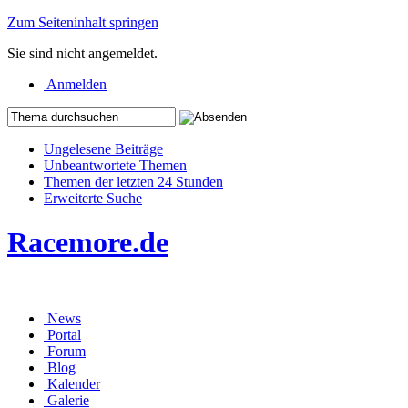
Zum Seiteninhalt springen
Sie sind nicht angemeldet.
Anmelden
Ungelesene Beiträge
Unbeantwortete Themen
Themen der letzten 24 Stunden
Erweiterte Suche
Racemore.de
News
Portal
Forum
Blog
Kalender
Galerie