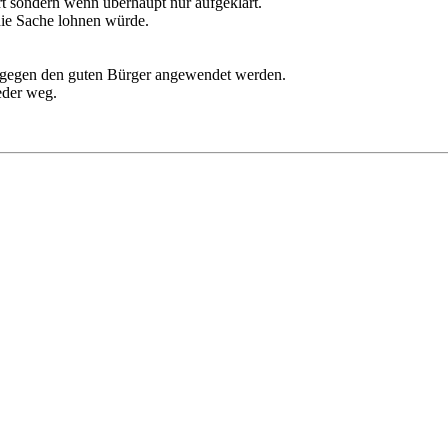
t sondern wenn überhaupt nur aufgeklärt.
 die Sache lohnen würde.
er gegen den guten Bürger angewendet werden.
eder weg.