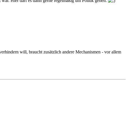
t war. Hier darf es dann gerne regelmäßig um Politik gehen.
 verhindern will, braucht zusätzlich andere Mechanismen - vor allem