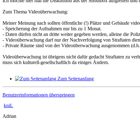
Ich möchte hier mal die Diskussion aus der Shoutbox aufgreifen und d
Zum Thema Videoüberwachung:
Meiner Meinung nach sollten öffentliche (!) Plätze und Gebäude vid
- Speicherung der Aufnahmen nur bis zu 1 Monat.
- Daten dürfen nicht an dritte weiter gegeben werden, alleine die Poli
- Videoüberwachung darf nur der Nachverfolgung von Straftaten die
- Private Räume sind von der Videoüberwachung ausgenommen (d.h. e
Videoüberwachung ist übrigens nicht dafür gedacht Straftaten zu verhi
muss sich kulturell-gesellschaftlich da einiges Ändern.
Zum Seitenanfang
Benutzerinformationen überspringen
kniL
Adrian