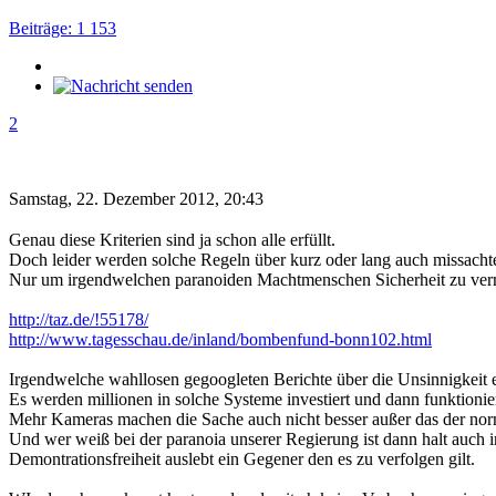
Beiträge: 1 153
2
Samstag, 22. Dezember 2012, 20:43
Genau diese Kriterien sind ja schon alle erfüllt.
Doch leider werden solche Regeln über kurz oder lang auch missachte
Nur um irgendwelchen paranoiden Machtmenschen Sicherheit zu verm
http://taz.de/!55178/
http://www.tagesschau.de/inland/bombenfund-bonn102.html
Irgendwelche wahllosen gegoogleten Berichte über die Unsinnigkeit
Es werden millionen in solche Systeme investiert und dann funktioniert
Mehr Kameras machen die Sache auch nicht besser außer das der norma
Und wer weiß bei der paranoia unserer Regierung ist dann halt auch i
Demontrationsfreiheit auslebt ein Gegener den es zu verfolgen gilt.