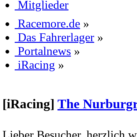
Mitglieder
Racemore.de
»
Das Fahrerlager
»
Portalnews
»
iRacing
»
[iRacing]
The Nurburgri
Lieber Besucher, herzlich 