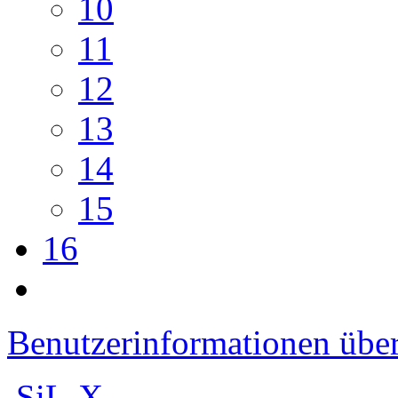
10
11
12
13
14
15
16
Benutzerinformationen übe
SiL-X