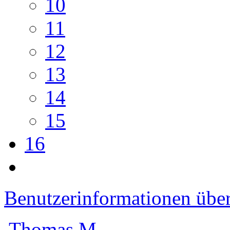
10
11
12
13
14
15
16
Benutzerinformationen übe
Thomas M.